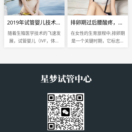
2019年试管婴儿技术，成功率的新突破
排卵期过后腰酸疼，是怀孕的信号吗？
随着生殖医学技术的飞速发
在女性的生育旅程中,排卵期
展，试管婴儿（IVF，体外
是一个关键时期，它标志着
受精）技术已经成为许多不
女性生殖系统为可能的受孕
孕不育夫妇实现生育梦想的
做准备，排卵期过后出现的
重要途径，2019年，试管
腰酸疼现象，常常让女性感
婴儿...
到困惑...