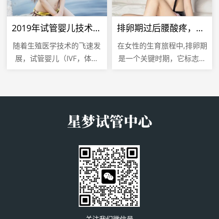
2019年试管婴儿技术，成功率的新突破
排卵期过后腰酸疼，是怀孕的信号吗？
随着生殖医学技术的飞速发
在女性的生育旅程中,排卵期
展，试管婴儿（IVF，体外
是一个关键时期，它标志着
受精）技术已经成为许多不
女性生殖系统为可能的受孕
孕不育夫妇实现生育梦想的
做准备，排卵期过后出现的
重要途径，2019年，试管
腰酸疼现象，常常让女性感
婴儿...
到困惑...
关注我们微信号