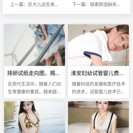
上一篇：巨大儿出生体重，影响因素、风险与预防策略
下一篇：探索卵泡缺失之谜，原因与影响
排卵试纸走向图，揭秘女性生育周期的关键指标
淮安妇幼试管婴儿费用解析，全面了解试管婴儿成本
在现代生活中，随着人们对
随着科技的发展和医疗技术
生育健康的重视，越来越多
的进步，试管婴儿技术已经
的女性开始关注自己的生育
成为许多不孕不育家庭的希
周期，以期在最佳时机怀
望，在众多提供试管婴儿服
孕，排卵试纸作为一种简
务的医疗机构中，淮安妇幼
单、便捷的工...
保健医院...