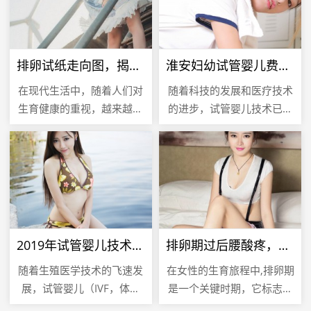
排卵试纸走向图，揭秘女性生育周期的关键指标
淮安妇幼试管婴儿费用解析，全面了解试管婴儿成本
在现代生活中，随着人们对
随着科技的发展和医疗技术
生育健康的重视，越来越多
的进步，试管婴儿技术已经
的女性开始关注自己的生育
成为许多不孕不育家庭的希
周期，以期在最佳时机怀
望，在众多提供试管婴儿服
孕，排卵试纸作为一种简
务的医疗机构中，淮安妇幼
单、便捷的工...
保健医院...
2019年试管婴儿技术，成功率的新突破
排卵期过后腰酸疼，是怀孕的信号吗？
随着生殖医学技术的飞速发
在女性的生育旅程中,排卵期
展，试管婴儿（IVF，体外
是一个关键时期，它标志着
受精）技术已经成为许多不
女性生殖系统为可能的受孕