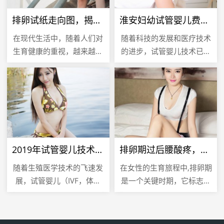
排卵试纸走向图，揭秘女性生育周期的关键指标
淮安妇幼试管婴儿费用解析，全面了解试管婴儿成本
在现代生活中，随着人们对
随着科技的发展和医疗技术
生育健康的重视，越来越多
的进步，试管婴儿技术已经
的女性开始关注自己的生育
成为许多不孕不育家庭的希
周期，以期在最佳时机怀
望，在众多提供试管婴儿服
孕，排卵试纸作为一种简
务的医疗机构中，淮安妇幼
单、便捷的工...
保健医院...
2019年试管婴儿技术，成功率的新突破
排卵期过后腰酸疼，是怀孕的信号吗？
随着生殖医学技术的飞速发
在女性的生育旅程中,排卵期
展，试管婴儿（IVF，体外
是一个关键时期，它标志着
受精）技术已经成为许多不
女性生殖系统为可能的受孕
孕不育夫妇实现生育梦想的
做准备，排卵期过后出现的
重要途径，2019年，试管
腰酸疼现象，常常让女性感