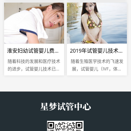
都希望自己的宝宝健康、聪
的女性开始关注自己的生育
明、漂亮，虽然宝宝的外貌
周期，以期在最佳时机怀
很大程度上是由遗传因素决
孕，排卵试纸作为一种简
定的，...
单、便捷的工...
淮安妇幼试管婴儿费用解析，全面了解试管婴儿成本
2019年试管婴儿技术，成功率的新突破
随着科技的发展和医疗技术
随着生殖医学技术的飞速发
的进步，试管婴儿技术已经
展，试管婴儿（IVF，体外
成为许多不孕不育家庭的希
受精）技术已经成为许多不
望，在众多提供试管婴儿服
孕不育夫妇实现生育梦想的
务的医疗机构中，淮安妇幼
重要途径，2019年，试管
保健医院...
婴儿...