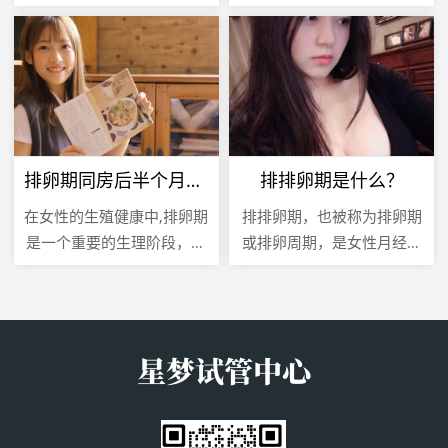
追求，越来越多的人开始关
变化而变化，了解月经结束
注女性生理周期中的“安全
后子宫内膜的正常厚度对于
期”，安全期，又称为非排卵
评估生殖健康和诊断相关疾
期，...
病至关...
排卵期同房后半个月出现褐色分泌物，原因、症状与应对策略
排排卵期是什么？
在女性的生殖健康中,排卵期
排排卵期，也被称为排卵期
是一个重要的生理阶段，它
或排卵周期，是女性月经周
标志着女性生育能力的高峰
期中一个至关重要的阶段，
期，有些女性在排卵期同房
在这个阶段，女性的卵巢会
后半个月可能会遇到一些不
释放一个成熟的卵子，准备
寻常的...
与精子结...